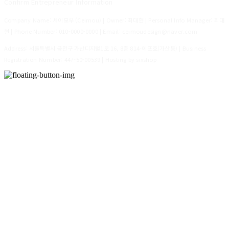
Confirm Entrepreneur Information
Company Name: 세이모우 (Ceimou) | Owner: 최대현 | Personal Info Manager: 최대
현 | Phone Number: 010-0000-0000 | Email: ceimoudesign@naver.com
Address: 서울특별시 금천구 가산디지털1로 16, 8층 814-에프호(가산동) | Business
Registration Number:
447-50-00539
| Hosting by sixshop