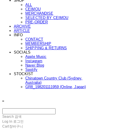
SHOP
ALL
CEIMOU
MERCHANDISE
SELECTED BY CEIMOU
PRE-ORDER
ARCHIVE
ARTICLE
INFO
CONTACT
MEMBERSHIP
SHIPPING & RETURNS
SOCIALS
Apple Music
Instagram
Naver Blog
Spotify
STOCKIST
Chinatown Country Club (Sydney,
Australia)
GR8_198201111959 (Online, Japan)
ㅤ ㅤ
Search
검색
Log In
로그인
Cart
장바구니