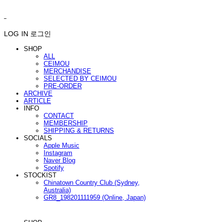
ㅤ ㅤ
LOG IN
로그인
SHOP
ALL
CEIMOU
MERCHANDISE
SELECTED BY CEIMOU
PRE-ORDER
ARCHIVE
ARTICLE
INFO
CONTACT
MEMBERSHIP
SHIPPING & RETURNS
SOCIALS
Apple Music
Instagram
Naver Blog
Spotify
STOCKIST
Chinatown Country Club (Sydney,
Australia)
GR8_198201111959 (Online, Japan)