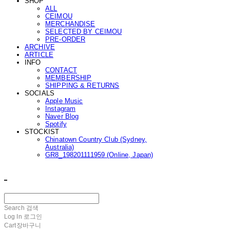
SHOP
ALL
CEIMOU
MERCHANDISE
SELECTED BY CEIMOU
PRE-ORDER
ARCHIVE
ARTICLE
INFO
CONTACT
MEMBERSHIP
SHIPPING & RETURNS
SOCIALS
Apple Music
Instagram
Naver Blog
Spotify
STOCKIST
Chinatown Country Club (Sydney,
Australia)
GR8_198201111959 (Online, Japan)
ㅤ ㅤ
Search
검색
Log In
로그인
Cart
장바구니