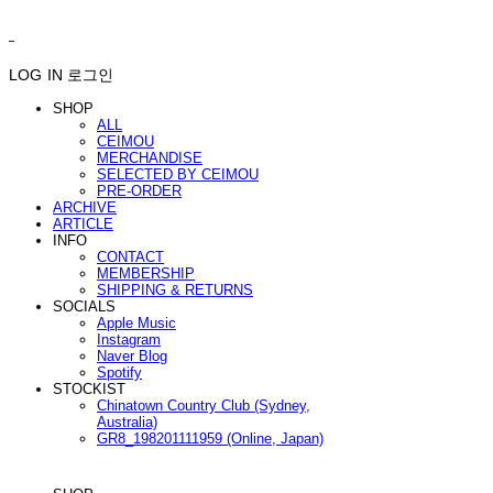
ㅤ ㅤ
LOG IN
로그인
SHOP
ALL
CEIMOU
MERCHANDISE
SELECTED BY CEIMOU
PRE-ORDER
ARCHIVE
ARTICLE
INFO
CONTACT
MEMBERSHIP
SHIPPING & RETURNS
SOCIALS
Apple Music
Instagram
Naver Blog
Spotify
STOCKIST
Chinatown Country Club (Sydney,
Australia)
GR8_198201111959 (Online, Japan)