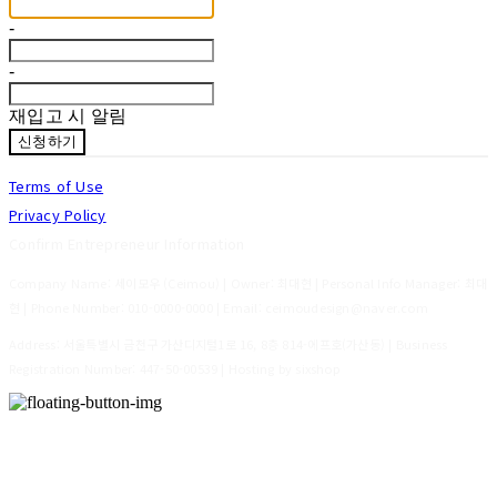
-
-
재입고 시 알림
신청하기
Terms of Use
Privacy Policy
Confirm Entrepreneur Information
Company Name: 세이모우 (Ceimou) | Owner: 최대현 | Personal Info Manager: 최대
현 | Phone Number: 010-0000-0000 | Email: ceimoudesign@naver.com
Address: 서울특별시 금천구 가산디지털1로 16, 8층 814-에프호(가산동) | Business
Registration Number:
447-50-00539
| Hosting by sixshop