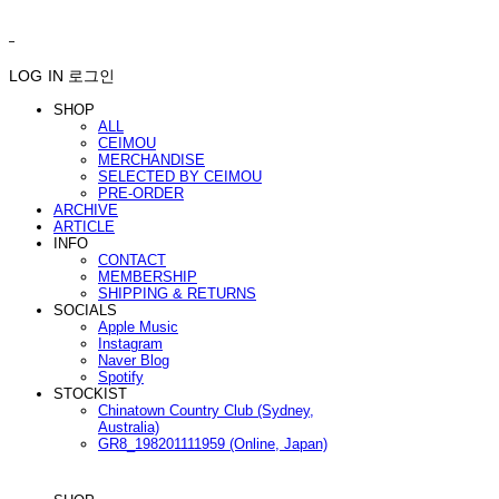
ㅤ ㅤ
LOG IN
로그인
SHOP
ALL
CEIMOU
MERCHANDISE
SELECTED BY CEIMOU
PRE-ORDER
ARCHIVE
ARTICLE
INFO
CONTACT
MEMBERSHIP
SHIPPING & RETURNS
SOCIALS
Apple Music
Instagram
Naver Blog
Spotify
STOCKIST
Chinatown Country Club (Sydney,
Australia)
GR8_198201111959 (Online, Japan)