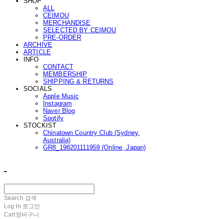
SHOP
ALL
CEIMOU
MERCHANDISE
SELECTED BY CEIMOU
PRE-ORDER
ARCHIVE
ARTICLE
INFO
CONTACT
MEMBERSHIP
SHIPPING & RETURNS
SOCIALS
Apple Music
Instagram
Naver Blog
Spotify
STOCKIST
Chinatown Country Club (Sydney,
Australia)
GR8_198201111959 (Online, Japan)
ㅤ ㅤ
Search
검색
Log In
로그인
Cart
장바구니