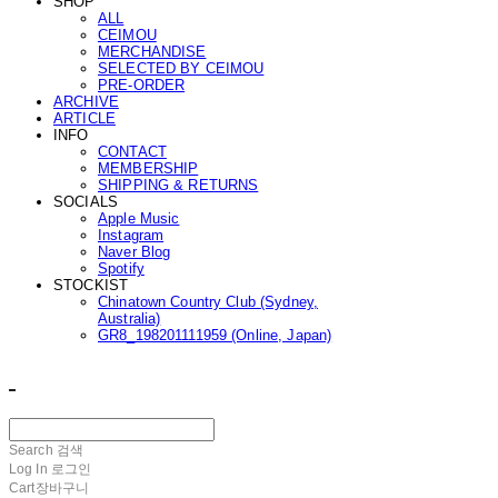
SHOP
ALL
CEIMOU
MERCHANDISE
SELECTED BY CEIMOU
PRE-ORDER
ARCHIVE
ARTICLE
INFO
CONTACT
MEMBERSHIP
SHIPPING & RETURNS
SOCIALS
Apple Music
Instagram
Naver Blog
Spotify
STOCKIST
Chinatown Country Club (Sydney,
Australia)
GR8_198201111959 (Online, Japan)
ㅤ ㅤ
Search
검색
Log In
로그인
Cart
장바구니