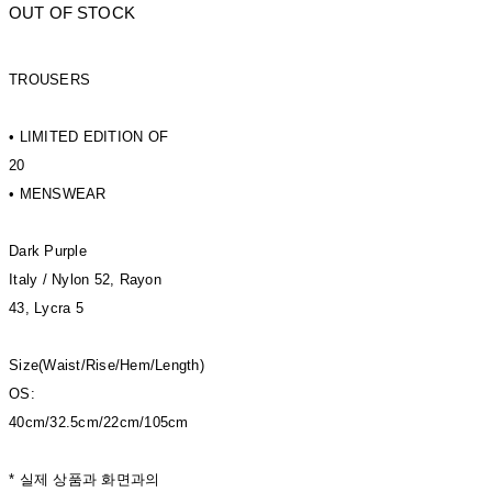
OUT OF STOCK
TROUSERS
• LIMITED EDITION OF
20
• MENSWEAR
Dark Purple
Italy / Nylon 52, Rayon
43, Lycra 5
Size(Waist/Rise/Hem/Length)
OS:
40cm/32.5cm/22cm/105cm
* 실제 상품과 화면과의