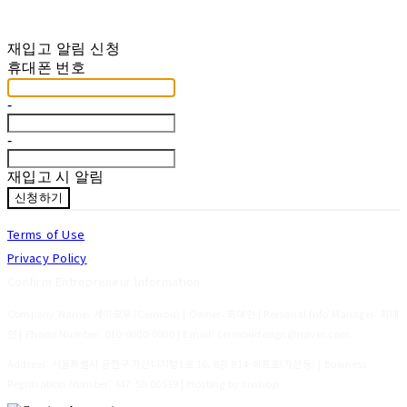
재입고 알림 신청
휴대폰 번호
-
-
재입고 시 알림
신청하기
Terms of Use
Privacy Policy
Confirm Entrepreneur Information
Company Name: 세이모우 (Ceimou) | Owner: 최대현 | Personal Info Manager: 최대
현 | Phone Number: 010-0000-0000 | Email: ceimoudesign@naver.com
Address: 서울특별시 금천구 가산디지털1로 16, 8층 814-에프호(가산동) | Business
Registration Number:
447-50-00539
| Hosting by sixshop