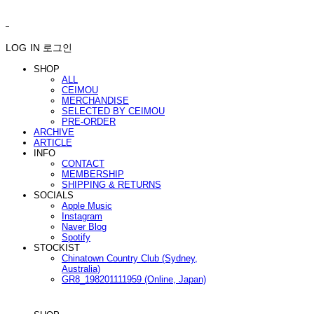
ㅤ ㅤ
LOG IN
로그인
SHOP
ALL
CEIMOU
MERCHANDISE
SELECTED BY CEIMOU
PRE-ORDER
ARCHIVE
ARTICLE
INFO
CONTACT
MEMBERSHIP
SHIPPING & RETURNS
SOCIALS
Apple Music
Instagram
Naver Blog
Spotify
STOCKIST
Chinatown Country Club (Sydney,
Australia)
GR8_198201111959 (Online, Japan)